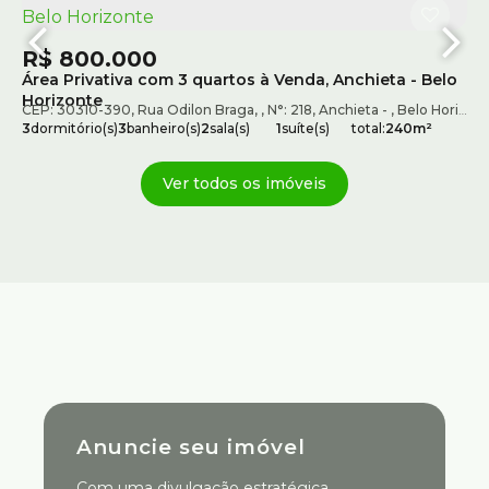
R
Lo
R$
800.000
CE
Área Privativa com 3 quartos à Venda, Anchieta - Belo
1
ba
Horizonte
inas Gerais
CEP: 30310-390
,
Brasil
,
Rua Odilon Braga
,
N°:
218
,
Anchieta
,
Belo Horizonte
3
dormitório(s)
3
banheiro(s)
2
sala(s)
1
suíte(s)
total:
240m²
Ver todos os imóveis
Anuncie seu imóvel
Com uma divulgação estratégica,