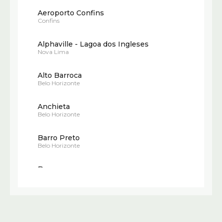
Aeroporto Confins
Confins
Alphaville - Lagoa dos Ingleses
Nova Lima
Alto Barroca
Belo Horizonte
Anchieta
Belo Horizonte
Barro Preto
Belo Horizonte
Barroca
Belo Horizonte
Belvedere
Belo Horizonte